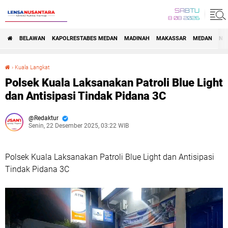
SABTU
8 08 2026
BELAWAN
KAPOLRESTABES MEDAN
MADINAH
MAKASSAR
MEDAN
NA
›
Kuala Langkat
Polsek Kuala Laksanakan Patroli Blue Light dan Antisipasi Tindak Pidana 3C
Polsek Kuala Laksanakan Patroli Blue Light
dan Antisipasi Tindak Pidana 3C
Redaktur
Senin, 22 Desember 2025, 03:22 WIB
Polsek Kuala Laksanakan Patroli Blue Light dan Antisipasi
Tindak Pidana 3C