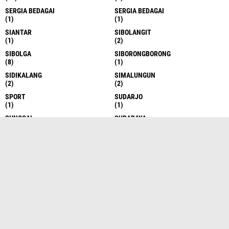
SERGIA BEDAGAI
SERGIA BEDAGAI
(1)
(1)
SIANTAR
SIBOLANGIT
(1)
(2)
SIBOLGA
SIBORONGBORONG
(8)
(1)
SIDIKALANG
SIMALUNGUN
(2)
(2)
SPORT
SUDARJO
(1)
(1)
SUNGGAL
SURABAYA
(6)
(1)
TAKENGON
TANAH DATAR
(4)
(1)
TANAH KARO
TANAH KARO
(17)
(1)
TANAH KARO
TANAH SERIBU
(1)
(1)
TANJUNG BALAI
TANJUNG BALAI
(6)
(1)
TANJUNG BALAI ASAHAN
TANJUNG BALAI ASAHAN