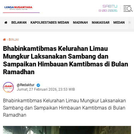
SABTU
8 08 2026
BELAWAN
KAPOLRESTABES MEDAN
MADINAH
MAKASSAR
MEDAN
NA
›
BINJAI
Bhabinkamtibmas Kelurahan Limau Mungkur Laksanakan Sambang dan Sampaikan Himbauan Kamtibmas di Bulan Ramadhan
Bhabinkamtibmas Kelurahan Limau
Mungkur Laksanakan Sambang dan
Sampaikan Himbauan Kamtibmas di Bulan
Ramadhan
Redaktur
Jumat, 27 Februari 2026, 23:53 WIB
Bhabinkamtibmas Kelurahan Limau Mungkur Laksanakan
Sambang dan Sampaikan Himbauan Kamtibmas di Bulan
Ramadhan