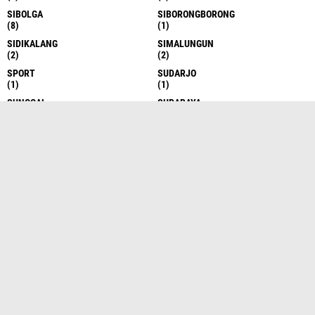
SIBOLGA
SIBORONGBORONG
(8)
(1)
SIDIKALANG
SIMALUNGUN
(2)
(2)
SPORT
SUDARJO
(1)
(1)
SUNGGAL
SURABAYA
(6)
(1)
TAKENGON
TANAH DATAR
(4)
(1)
TANAH KARO
TANAH KARO
(17)
(1)
TANAH KARO
TANAH SERIBU
(1)
(1)
TANJUNG BALAI
TANJUNG BALAI
(6)
(1)
TANJUNG BALAI ASAHAN
TANJUNG BALAI ASAHAN
(7)
(13)
TANJUNG MORAWA
TANJUNG MORAWA
(10)
(16)
TANJUNG PINANG
TANJUNG PURA