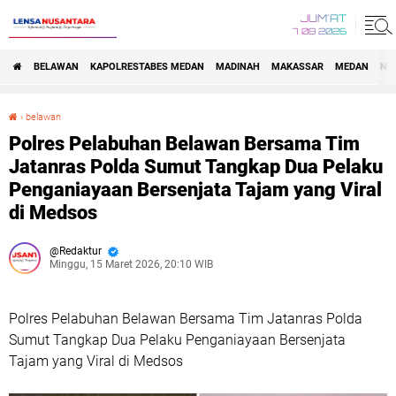
JUM'AT
7 08 2026
BELAWAN
KAPOLRESTABES MEDAN
MADINAH
MAKASSAR
MEDAN
NA
›
belawan
Polres Pelabuhan Belawan Bersama Tim Jatanras Polda Sumut Tangkap Dua Pelaku Penganiayaan Bersenjata Tajam yang Viral di Medsos
Polres Pelabuhan Belawan Bersama Tim
Jatanras Polda Sumut Tangkap Dua Pelaku
Penganiayaan Bersenjata Tajam yang Viral
di Medsos
Redaktur
Minggu, 15 Maret 2026, 20:10 WIB
Polres Pelabuhan Belawan Bersama Tim Jatanras Polda
Sumut Tangkap Dua Pelaku Penganiayaan Bersenjata
Tajam yang Viral di Medsos