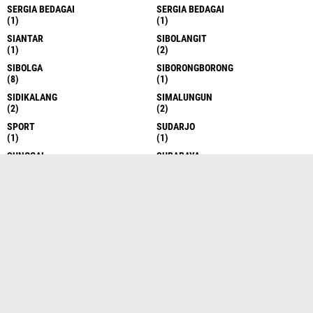
SERGIA BEDAGAI
SERGIA BEDAGAI
(1)
(1)
SIANTAR
SIBOLANGIT
(1)
(2)
SIBOLGA
SIBORONGBORONG
(8)
(1)
SIDIKALANG
SIMALUNGUN
(2)
(2)
SPORT
SUDARJO
(1)
(1)
SUNGGAL
SURABAYA
(6)
(1)
TAKENGON
TANAH DATAR
(4)
(1)
TANAH KARO
TANAH KARO
(17)
(1)
TANAH KARO
TANAH SERIBU
(1)
(1)
TANJUNG BALAI
TANJUNG BALAI
(6)
(1)
TANJUNG BALAI ASAHAN
TANJUNG BALAI ASAHAN