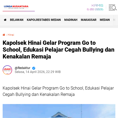
KAMIS
6 08 2026
BELAWAN
KAPOLRESTABES MEDAN
MADINAH
MAKASSAR
MEDAN
NA
›
Hinai
Kapolsek Hinai Gelar Program Go to School, Edukasi Pelajar Cegah Bullying dan Kenakalan Remaja
Kapolsek Hinai Gelar Program Go to
School, Edukasi Pelajar Cegah Bullying dan
Kenakalan Remaja
Redaktur
Selasa, 14 April 2026, 22:29 WIB
Kapolsek Hinai Gelar Program Go to School, Edukasi Pelajar
Cegah Bullying dan Kenakalan Remaja