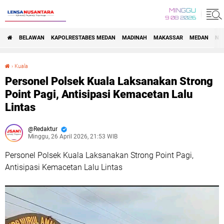
MINGGU
9 08 2026
BELAWAN
KAPOLRESTABES MEDAN
MADINAH
MAKASSAR
MEDAN
NA
›
Kuala
Personel Polsek Kuala Laksanakan Strong Point Pagi, Antisipasi Kemacetan Lalu Lintas
Personel Polsek Kuala Laksanakan Strong
Point Pagi, Antisipasi Kemacetan Lalu
Lintas
Redaktur
Minggu, 26 April 2026, 21:53 WIB
Personel Polsek Kuala Laksanakan Strong Point Pagi,
Antisipasi Kemacetan Lalu Lintas