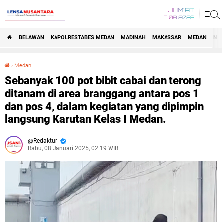
JUM'AT
7 08 2026
BELAWAN
KAPOLRESTABES MEDAN
MADINAH
MAKASSAR
MEDAN
NA
›
Medan
Sebanyak 100 pot bibit cabai dan terong ditanam di area branggang antara pos 1 dan pos 4, dalam kegiatan yang dipimpin langsung Karutan Kelas I Medan.
Sebanyak 100 pot bibit cabai dan terong
ditanam di area branggang antara pos 1
dan pos 4, dalam kegiatan yang dipimpin
langsung Karutan Kelas I Medan.
Redaktur
Rabu, 08 Januari 2025, 02:19 WIB