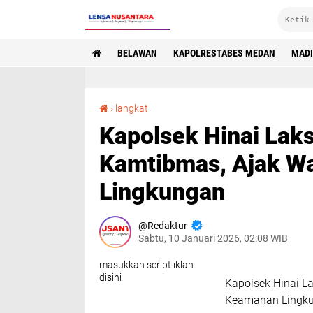
BELAWAN
KAPOLRESTABES MEDAN
MAD
Kapolsek Hinai Laksanakan Sambang Kamtibmas, Ajak Warga Aktif Jaga Keamanan Lingkungan
›
langkat
Kapolsek Hinai La
Kamtibmas, Ajak W
Lingkungan
Redaktur
Sabtu, 10 Januari 2026, 02:08 WIB
masukkan script iklan
disini
Kapolsek Hinai L
Keamanan Lingk