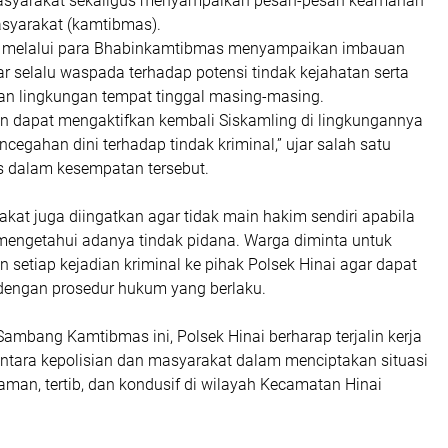
masyarakat sekaligus menyampaikan pesan-pesan keamanan
asyarakat (kamtibmas).
i melalui para Bhabinkamtibmas menyampaikan imbauan
r selalu waspada terhadap potensi tindak kejahatan serta
n lingkungan tempat tinggal masing-masing.
n dapat mengaktifkan kembali Siskamling di lingkungannya
cegahan dini terhadap tindak kriminal,” ujar salah satu
 dalam kesempatan tersebut.
rakat juga diingatkan agar tidak main hakim sendiri apabila
engetahui adanya tindak pidana. Warga diminta untuk
 setiap kejadian kriminal ke pihak Polsek Hinai agar dapat
 dengan prosedur hukum yang berlaku.
Sambang Kamtibmas ini, Polsek Hinai berharap terjalin kerja
ntara kepolisian dan masyarakat dalam menciptakan situasi
man, tertib, dan kondusif di wilayah Kecamatan Hinai