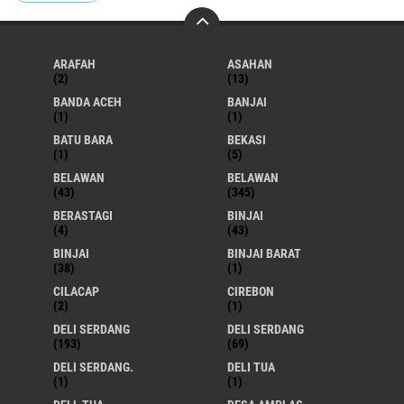
ARAFAH
ASAHAN
(2)
(13)
BANDA ACEH
BANJAI
(1)
(1)
BATU BARA
BEKASI
(1)
(5)
BELAWAN
BELAWAN
(43)
(345)
BERASTAGI
BINJAI
(4)
(43)
BINJAI
BINJAI BARAT
(38)
(1)
CILACAP
CIREBON
(2)
(1)
DELI SERDANG
DELI SERDANG
(193)
(69)
DELI SERDANG.
DELI TUA
(1)
(1)