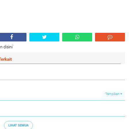
n disini
erkait
Tampilkan
LIHAT SEMUA