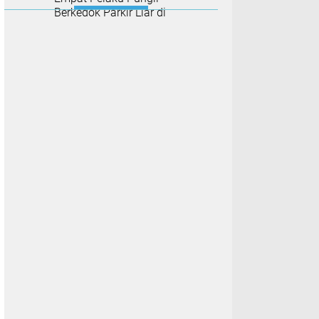
Berkedok Parkir Liar di
Dermaga Bandar Deli, Uang
Tunai Rp54 Ribu Disita