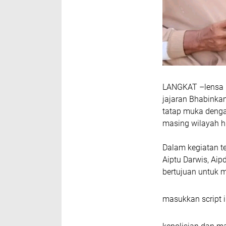
LANGKAT –lensa N
jajaran Bhabink
tatap muka denga
masing wilayah h
Dalam kegiatan t
Aiptu Darwis, Aip
bertujuan untuk 
masukkan script i