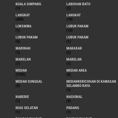
KUALA SIMPANG
LABUHAN BATU
(1)
(1)
LANGKAT
LANGKAT
(430)
(10)
LOKSMWA
LUBUK PAKAM
(1)
(12)
LUBUK PAKAM
LUBUK PAKAM
(4)
(1)
MADINAH
MAKASAR
(1)
(2)
MARELAN
MARELAN
(7)
(1)
MEDAN
MEDAN AREA
(1737)
(3)
MEDAN SUNGGAL
MEDANKERICUHAN DI KAWASAN
(3)
SELAMBO RAYA
(1)
NABERIE
NASIONAL
(1)
(9)
NIAS SELATAN
PADANG
(1)
(1)