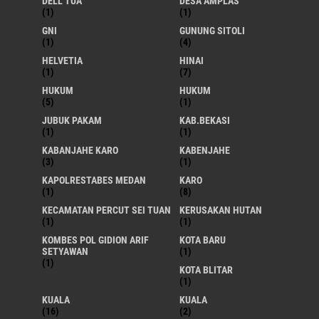
DELL TUA
DESA AMPLAS
(1)
(1)
GNI
GUNUNG SITOLI
(1)
(4)
HELVETIA
HINAI
(1)
(7)
HUKUM
HUKUM
(5)
(1)
JUBUK PAKAM
KAB.BEKASI
(1)
(1)
KABANJAHE KARO
KABENJAHE
(3)
(1)
KAPOLRESTABES MEDAN
KARO
(1)
(8)
KECAMATAN PERCUT SEI TUAN
KERUSAKAN HUTAN
(1)
(1)
KOMBES POL GIDION ARIF
KOTA BARU
SETYAWAN
(1)
(1)
KOTA BLITAR
(1)
KUALA
KUALA
(16)
(2)