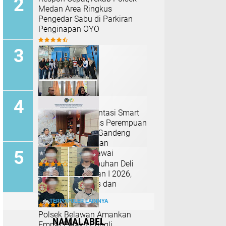
Medan Area Ringkus
Pengedar Sabu di Parkiran
Penginapan OYO
Perkuat Implementasi Smart
Zero Waste, Lapas Perempuan
Kelas IIA Medan Gandeng
Unimed Tingkatkan
Kompetensi Pegawai
Rutan Kelas I Labuhan Deli
Ikuti Anev Triwulan I 2026,
Perkuat Integritas dan
Evaluasi Kinerja
TERPOPULER LAINNYA
Polsek Belawan Amankan
NAMALABEL
Empat Pelaku Pungli