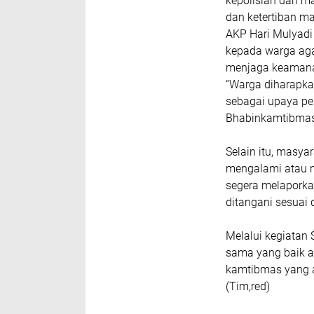
kepolisian dan 
dan ketertiban m
AKP Hari Mulyad
kepada warga aga
menjaga keamana
“Warga diharapka
sebagai upaya pen
Bhabinkamtibmas
Selain itu, masya
mengalami atau m
segera melaporkan
ditangani sesuai
Melalui kegiatan 
sama yang baik a
kamtibmas yang a
(Tim,red)