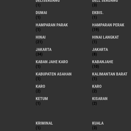
DELISERDANG
DELL SERDANG
(1)
(3)
DUMAI
EKBIS.
(1)
(1)
HAMPARAN PARAK
HAMPARAN PERAK
(1)
(19)
HINAI
HINAI LANGKAT
(21)
(1)
JAKARTA
JAKARTA
(34)
(8)
KABAN JAHE KARO
KABANJAHE
(1)
(10)
KABUPATEN ASAHAN
KALIMANTAN BARAT
(1)
(1)
KARO
KARO
(2)
(2)
KETUM
KISARAN
(1)
(2)
KRIMINAL
KUALA
(1)
(3)