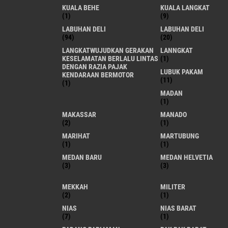
KUALA BEHE
KUALA LANGKAT
(1)
(9)
LABUHAN DELI
LABUHAN DELI
(94)
(20)
LANGKATWUJUDKAN GERAKAN
LANNGKAT
KESELAMATAN BERLALU LINTAS
(1)
DENGAN RAZIA PAJAK
LUBUK PAKAM
KENDARAAN BERMOTOR
(11)
(1)
MADAN
(1)
MAKASSAR
MANADO
(2)
(1)
MARIHAT
MARTUBUNG
(1)
(1)
MEDAN BARU
MEDAN HELVETIA
(3)
(3)
MEKKAH
MILITER
(2)
(1)
NIAS
NIAS BARAT
(7)
(1)