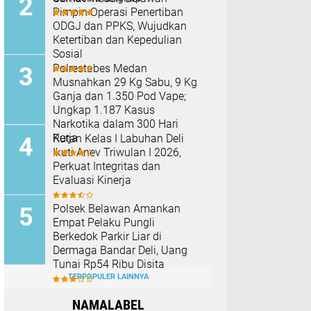
Pimpin Operasi Penertiban
ODGJ dan PPKS, Wujudkan
Ketertiban dan Kepedulian
Sosial
Polrestabes Medan
Musnahkan 29 Kg Sabu, 9 Kg
Ganja dan 1.350 Pod Vape;
Ungkap 1.187 Kasus
Narkotika dalam 300 Hari
Kerja
Rutan Kelas I Labuhan Deli
Ikuti Anev Triwulan I 2026,
Perkuat Integritas dan
Evaluasi Kinerja
Polsek Belawan Amankan
Empat Pelaku Pungli
Berkedok Parkir Liar di
Dermaga Bandar Deli, Uang
Tunai Rp54 Ribu Disita
TERPOPULER LAINNYA
NAMALABEL