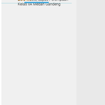
Kelas IIA Medan Gandeng
Unimed Tingkatkan
Kompetensi Pegawai