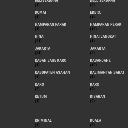
DELISERDANG
DELL SERDANG
(1)
(3)
DUMAI
EKBIS.
(1)
(1)
HAMPARAN PARAK
HAMPARAN PERAK
(1)
(19)
HINAI
HINAI LANGKAT
(21)
(1)
JAKARTA
JAKARTA
(34)
(8)
KABAN JAHE KARO
KABANJAHE
(1)
(10)
KABUPATEN ASAHAN
KALIMANTAN BARAT
(1)
(1)
KARO
KARO
(2)
(2)
KETUM
KISARAN
(1)
(2)
KRIMINAL
KUALA
(1)
(3)