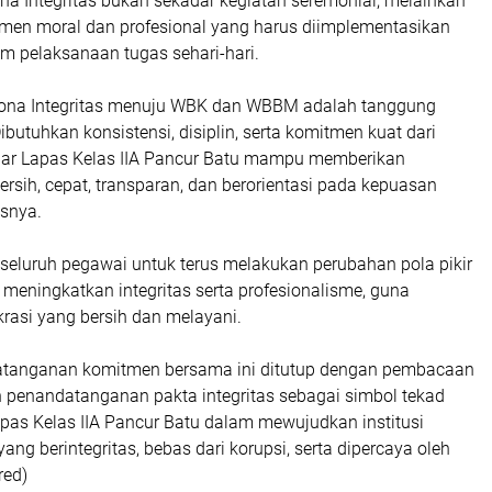
 Integritas bukan sekadar kegiatan seremonial, melainkan
en moral dan profesional yang harus diimplementasikan
m pelaksanaan tugas sehari-hari.
na Integritas menuju WBK dan WBBM adalah tanggung
butuhkan konsistensi, disiplin, serta komitmen kuat dari
agar Lapas Kelas IIA Pancur Batu mampu memberikan
rsih, cepat, transparan, dan berorientasi pada kepuasan
asnya.
 seluruh pegawai untuk terus melakukan perubahan pola pikir
 meningkatkan integritas serta profesionalisme, guna
rasi yang bersih dan melayani.
atanganan komitmen bersama ini ditutup dengan pembacaan
n penandatanganan pakta integritas sebagai simbol tekad
apas Kelas IIA Pancur Batu dalam mewujudkan institusi
ng berintegritas, bebas dari korupsi, serta dipercaya oleh
red)