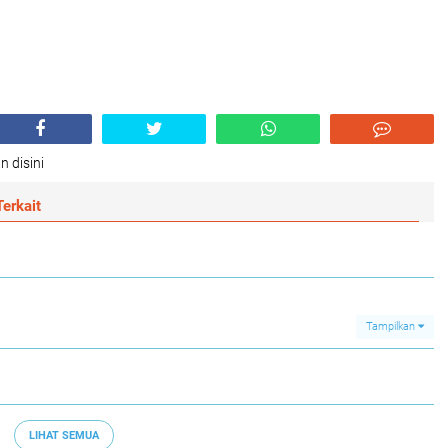
n disini
erkait
Tampilkan
LIHAT SEMUA