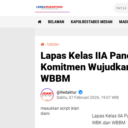
BELAWAN
KAPOLRESTABES MEDAN
MAD
Lapas Kelas IIA Pancur Batu Tegaskan Komitmen Wujudkan Zona Integritas WBK dan WBBM
›
Medan
Lapas Kelas IIA Pa
Komitmen Wujudkan
WBBM
Redaktur
Sabtu, 07 Februari 2026, 19:07 WIB
masukkan script iklan
disini
Lapas Kelas IIA 
WBK dan WBBM