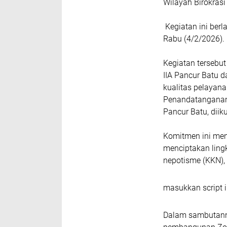
Wilayah Birokras
Kegiatan ini berl
Rabu (4/2/2026).
Kegiatan tersebu
IIA Pancur Batu 
kualitas pelayana
Penandatanganan 
Pancur Batu, diiku
Komitmen ini men
menciptakan lingk
nepotisme (KKN),
masukkan script i
Dalam sambutann