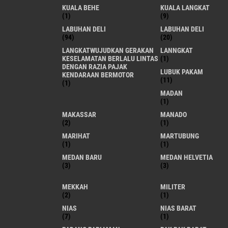
KUALA BEHE
KUALA LANGKAT
(1)
(9)
LABUHAN DELI
LABUHAN DELI
(94)
(20)
LANGKATWUJUDKAN GERAKAN
LANNGKAT
KESELAMATAN BERLALU LINTAS
(1)
DENGAN RAZIA PAJAK
LUBUK PAKAM
KENDARAAN BERMOTOR
(11)
(1)
MADAN
(1)
MAKASSAR
MANADO
(2)
(1)
MARIHAT
MARTUBUNG
(1)
(1)
MEDAN BARU
MEDAN HELVETIA
(3)
(3)
MEKKAH
MILITER
(2)
(1)
NIAS
NIAS BARAT
(7)
(1)