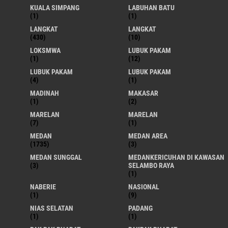
KUALA SIMPANG
LABUHAN BATU
(1)
(1)
LANGKAT
LANGKAT
(430)
(10)
LOKSMWA
LUBUK PAKAM
(1)
(12)
LUBUK PAKAM
LUBUK PAKAM
(4)
(1)
MADINAH
MAKASAR
(1)
(2)
MARELAN
MARELAN
(7)
(1)
MEDAN
MEDAN AREA
(1735)
(3)
MEDAN SUNGGAL
MEDANKERICUHAN DI KAWASAN
(3)
SELAMBO RAYA
(1)
NABERIE
NASIONAL
(1)
(9)
NIAS SELATAN
PADANG
(1)
(1)