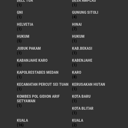
DELL TUA
DESA AMPLAS
(1)
(1)
GNI
GUNUNG SITOLI
(1)
(4)
HELVETIA
HINAI
(1)
(7)
HUKUM
HUKUM
(5)
(1)
JUBUK PAKAM
KAB.BEKASI
(1)
(1)
KABANJAHE KARO
KABENJAHE
(3)
(1)
KAPOLRESTABES MEDAN
KARO
(1)
(8)
KECAMATAN PERCUT SEI TUAN
KERUSAKAN HUTAN
(1)
(1)
KOMBES POL GIDION ARIF
KOTA BARU
SETYAWAN
(1)
(1)
KOTA BLITAR
(1)
KUALA
KUALA
(16)
(2)