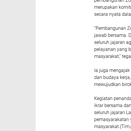
pembangunan Zona
merupakan komitm
secara nyata dala
“Pembangunan Zo
jawab bersama. Di
seluruh jajaran 
pelayanan yang be
masyarakat,” teg
Ia juga mengajak
dan budaya kerja,
mewujudkan birok
Kegiatan penand
ikrar bersama da
seluruh jajaran L
pemasyarakatan ya
masyarakat.(Tim,