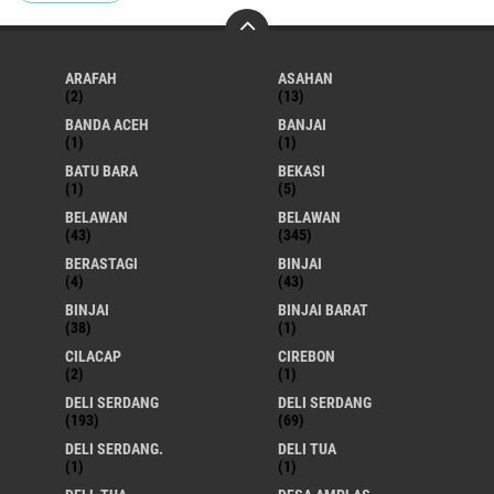
ARAFAH
ASAHAN
(2)
(13)
BANDA ACEH
BANJAI
(1)
(1)
BATU BARA
BEKASI
(1)
(5)
BELAWAN
BELAWAN
(43)
(345)
BERASTAGI
BINJAI
(4)
(43)
BINJAI
BINJAI BARAT
(38)
(1)
CILACAP
CIREBON
(2)
(1)
DELI SERDANG
DELI SERDANG
(193)
(69)
DELI SERDANG.
DELI TUA
(1)
(1)