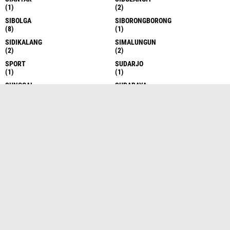
(1)
(2)
SIBOLGA
SIBORONGBORONG
(8)
(1)
SIDIKALANG
SIMALUNGUN
(2)
(2)
SPORT
SUDARJO
(1)
(1)
SUNGGAL
SURABAYA
(6)
(1)
TAKENGON
TANAH DATAR
(4)
(1)
TANAH KARO
TANAH KARO
(17)
(1)
TANAH KARO
TANAH SERIBU
(1)
(1)
TANJUNG BALAI
TANJUNG BALAI
(6)
(1)
TANJUNG BALAI ASAHAN
TANJUNG BALAI ASAHAN
(7)
(13)
TANJUNG MORAWA
TANJUNG MORAWA
(10)
(15)