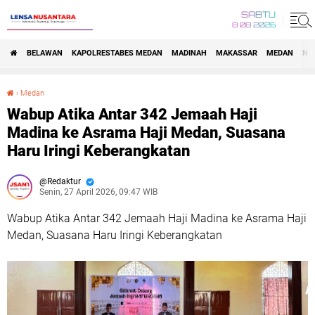
SABTU
8 08 2026
BELAWAN
KAPOLRESTABES MEDAN
MADINAH
MAKASSAR
MEDAN
NA
›
Medan
Wabup Atika Antar 342 Jemaah Haji Madina ke Asrama Haji Medan, Suasana Haru Iringi Keberangkatan
Wabup Atika Antar 342 Jemaah Haji
Madina ke Asrama Haji Medan, Suasana
Haru Iringi Keberangkatan
Redaktur
Senin, 27 April 2026, 09:47 WIB
Wabup Atika Antar 342 Jemaah Haji Madina ke Asrama Haji
Medan, Suasana Haru Iringi Keberangkatan