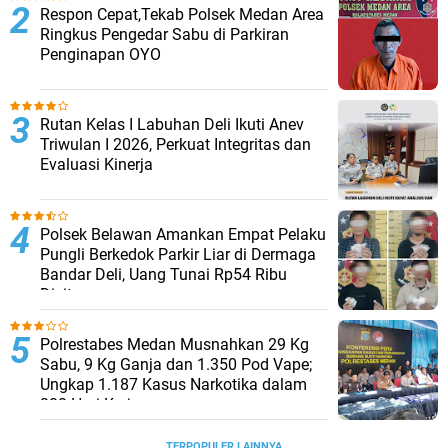
Respon Cepat,Tekab Polsek Medan Area
Ringkus Pengedar Sabu di Parkiran
Penginapan OYO
Rutan Kelas I Labuhan Deli Ikuti Anev
Triwulan I 2026, Perkuat Integritas dan
Evaluasi Kinerja
Polsek Belawan Amankan Empat Pelaku
Pungli Berkedok Parkir Liar di Dermaga
Bandar Deli, Uang Tunai Rp54 Ribu
Disita
Polrestabes Medan Musnahkan 29 Kg
Sabu, 9 Kg Ganja dan 1.350 Pod Vape;
Ungkap 1.187 Kasus Narkotika dalam
300 Hari Kerja
TERPOPULER LAINNYA