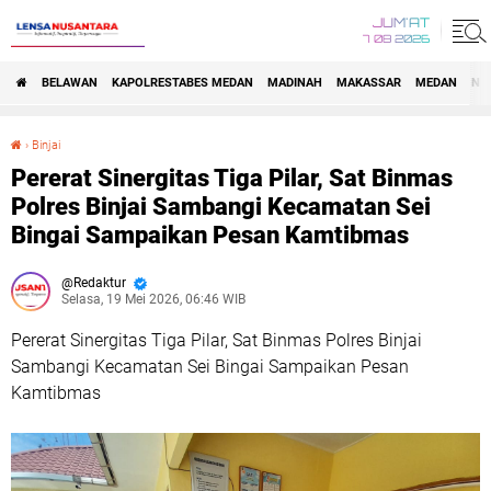
JUM'AT
7 08 2026
BELAWAN
KAPOLRESTABES MEDAN
MADINAH
MAKASSAR
MEDAN
NA
›
Binjai
Pererat Sinergitas Tiga Pilar, Sat Binmas Polres Binjai Sambangi Kecamatan Sei Bingai Sampaikan Pesan Kamtibmas
Pererat Sinergitas Tiga Pilar, Sat Binmas
Polres Binjai Sambangi Kecamatan Sei
Bingai Sampaikan Pesan Kamtibmas
Redaktur
Selasa, 19 Mei 2026, 06:46 WIB
Pererat Sinergitas Tiga Pilar, Sat Binmas Polres Binjai
Sambangi Kecamatan Sei Bingai Sampaikan Pesan
Kamtibmas