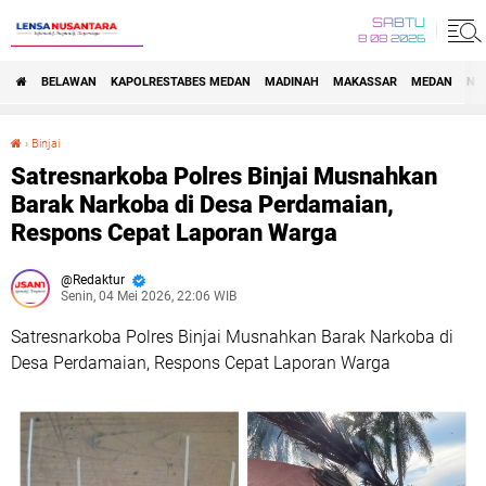
SABTU
8 08 2026
BELAWAN
KAPOLRESTABES MEDAN
MADINAH
MAKASSAR
MEDAN
NA
›
Binjai
Satresnarkoba Polres Binjai Musnahkan Barak Narkoba di Desa Perdamaian, Respons Cepat Laporan Warga
Satresnarkoba Polres Binjai Musnahkan
Barak Narkoba di Desa Perdamaian,
Respons Cepat Laporan Warga
Redaktur
Senin, 04 Mei 2026, 22:06 WIB
Satresnarkoba Polres Binjai Musnahkan Barak Narkoba di
Desa Perdamaian, Respons Cepat Laporan Warga