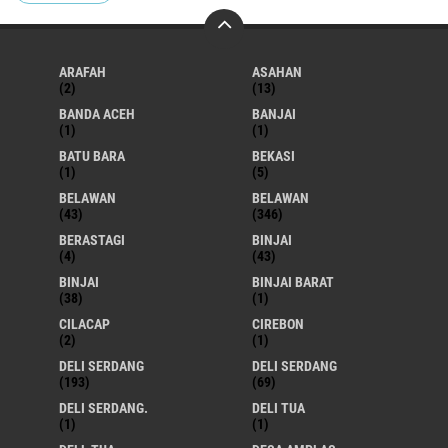
ARAFAH
ASAHAN
(2)
(13)
BANDA ACEH
BANJAI
(1)
(1)
BATU BARA
BEKASI
(1)
(5)
BELAWAN
BELAWAN
(43)
(346)
BERASTAGI
BINJAI
(4)
(43)
BINJAI
BINJAI BARAT
(38)
(1)
CILACAP
CIREBON
(2)
(1)
DELI SERDANG
DELI SERDANG
(193)
(69)
DELI SERDANG.
DELI TUA
(1)
(1)