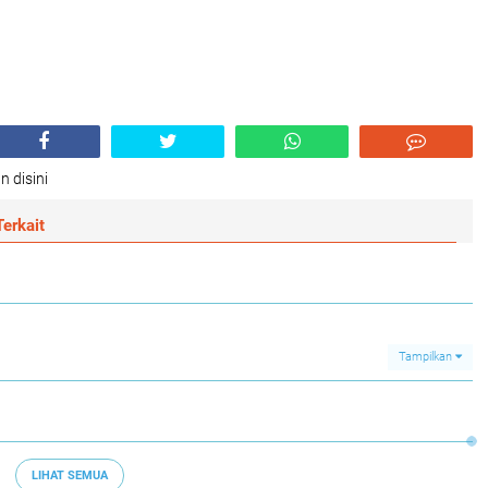
n disini
erkait
Tampilkan
LIHAT SEMUA