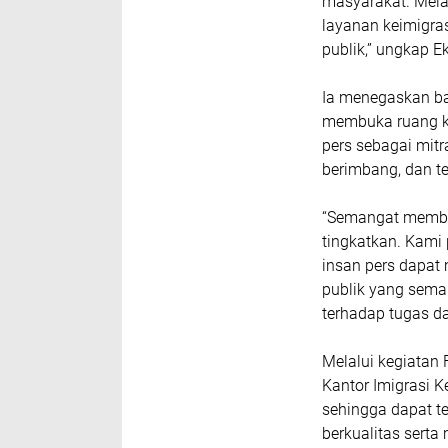
masyarakat. Melal
layanan keimigra
publik,” ungkap E
Ia menegaskan ba
membuka ruang ko
pers sebagai mitr
berimbang, dan t
“Semangat memba
tingkatkan. Kami
insan pers dapat
publik yang sem
terhadap tugas da
Melalui kegiatan 
Kantor Imigrasi K
sehingga dapat t
berkualitas sert