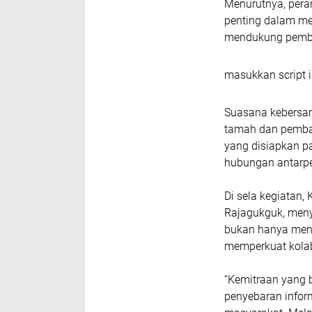
Menurutnya, pera
penting dalam me
mendukung pemba
masukkan script i
Suasana kebersam
tamah dan pembag
yang disiapkan p
hubungan antarpe
Di sela kegiatan, 
Rajagukguk, men
bukan hanya menj
memperkuat kolab
“Kemitraan yang 
penyebaran inform