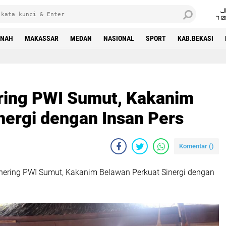
J
7 
INAH
MAKASSAR
MEDAN
NASIONAL
SPORT
KAB.BEKASI
ering PWI Sumut, Kakanim
nergi dengan Insan Pers
Komentar (
)
thering PWI Sumut, Kakanim Belawan Perkuat Sinergi dengan