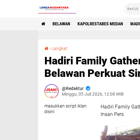
BELAWAN
KAPOLRESTABES MEDAN
MAD
Hadiri Family Gathering PWI Sumut, Kakanim Belawan Perkuat Sinergi dengan Insan Pers
›
Langkat
Hadiri Family Gath
Belawan Perkuat Si
Redaktur
Minggu, 05 Juli 2026, 12:08 WIB
masukkan script iklan
Hadiri Family Ga
disini
Insan Pers