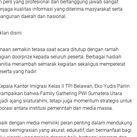
n pers yang profesional dan bertanggung jawab sangat
njaga kualitas informasi yang diterima masyarakat serta
ngunan daerah dan nasional.
klan disini
aan semakin terasa saat acara ditutup dengan ramah
ian doorprize kepada seluruh peserta. Berbagai hadiah
anitia menambah semarak kegiatan sekaligus mempererat
serta yang hadir.
Kepala Kantor Imigrasi Kelas II TPI Belawan, Eko Yudis Parlin
yampaikan bahwa Family Gathering PWI Sumatera Utara
adi ajang silaturahmi, tetapi juga momentum strategis untuk
orasi antara institusi pemerintah dan media massa.
baik dengan media memiliki peran penting dalam mendukung
asi keimigrasian yang akurat, edukatif, dan bermanfaat bagi