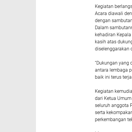
Kegiatan berlang
Acara diawali de
dengan sambutan 
Dalam sambutanny
kehadiran Kepala
kasih atas dukun
diselenggarakan 
“Dukungan yang d
antara lembaga p
baik ini terus ter
Kegiatan kemudia
dari Ketua Umum 
seluruh anggota P
serta kekompakan
perkembangan tek