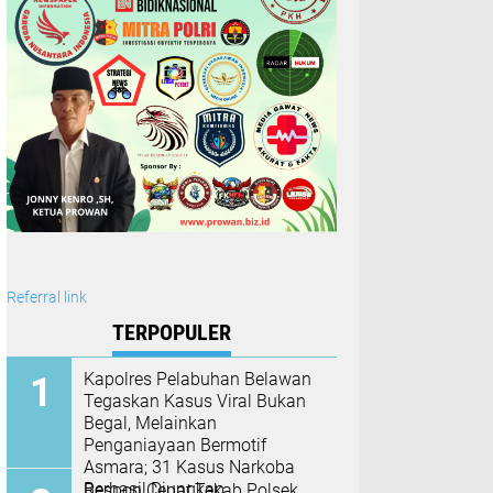
Referral link
TERPOPULER
Kapolres Pelabuhan Belawan
Tegaskan Kasus Viral Bukan
Begal, Melainkan
Penganiayaan Bermotif
Asmara; 31 Kasus Narkoba
Berhasil Diungkap
Respon Cepat,Tekab Polsek