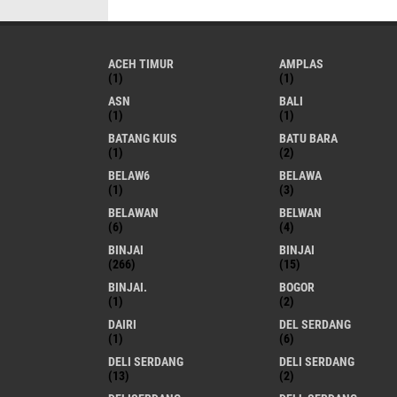
ACEH TIMUR
AMPLAS
(1)
(1)
ASN
BALI
(1)
(1)
BATANG KUIS
BATU BARA
(1)
(2)
BELAW6
BELAWA
(1)
(3)
BELAWAN
BELWAN
(6)
(4)
BINJAI
BINJAI
(266)
(15)
BINJAI.
BOGOR
(1)
(2)
DAIRI
DEL SERDANG
(1)
(6)
DELI SERDANG
DELI SERDANG
(13)
(2)