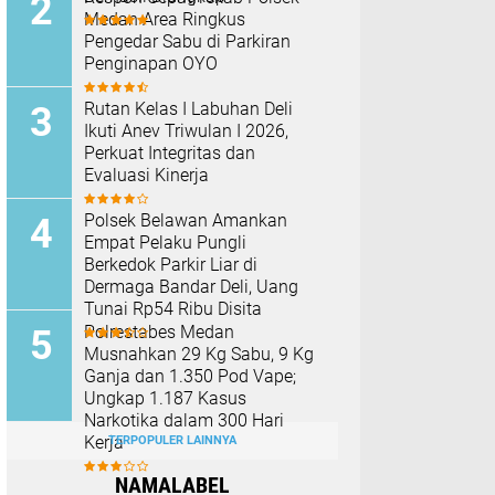
Medan Area Ringkus
Pengedar Sabu di Parkiran
Penginapan OYO
Rutan Kelas I Labuhan Deli
Ikuti Anev Triwulan I 2026,
Perkuat Integritas dan
Evaluasi Kinerja
Polsek Belawan Amankan
Empat Pelaku Pungli
Berkedok Parkir Liar di
Dermaga Bandar Deli, Uang
Tunai Rp54 Ribu Disita
Polrestabes Medan
Musnahkan 29 Kg Sabu, 9 Kg
Ganja dan 1.350 Pod Vape;
Ungkap 1.187 Kasus
Narkotika dalam 300 Hari
Kerja
TERPOPULER LAINNYA
NAMALABEL