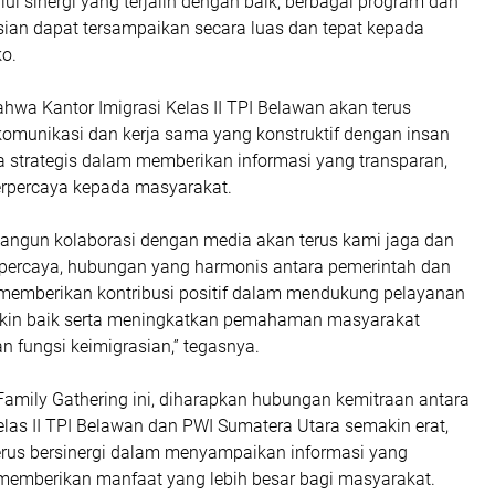
ui sinergi yang terjalin dengan baik, berbagai program dan
sian dapat tersampaikan secara luas dan tepat kepada
ko.
hwa Kantor Imigrasi Kelas II TPI Belawan akan terus
munikasi dan kerja sama yang konstruktif dengan insan
a strategis dalam memberikan informasi yang transparan,
erpercaya kepada masyarakat.
ngun kolaborasi dengan media akan terus kami jaga dan
 percaya, hubungan yang harmonis antara pemerintah dan
 memberikan kontribusi positif dalam mendukung pelayanan
akin baik serta meningkatkan pemahaman masyarakat
n fungsi keimigrasian,” tegasnya.
Family Gathering ini, diharapkan hubungan kemitraan antara
elas II TPI Belawan dan PWI Sumatera Utara semakin erat,
erus bersinergi dalam menyampaikan informasi yang
a memberikan manfaat yang lebih besar bagi masyarakat.