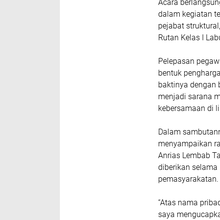
Acara berlangsun
dalam kegiatan te
pejabat struktura
Rutan Kelas I Lab
Pelepasan pegawa
bentuk pengharg
baktinya dengan 
menjadi sarana m
kebersamaan di l
Dalam sambutanny
menyampaikan ras
Anrias Lembab Tar
diberikan selama
pemasyarakatan.
“Atas nama pribad
saya mengucapkan