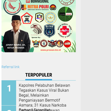
Referral link
TERPOPULER
Kapolres Pelabuhan Belawan
Tegaskan Kasus Viral Bukan
Begal, Melainkan
Penganiayaan Bermotif
Asmara; 31 Kasus Narkoba
Berhasil Diungkap
Camat Medan Belawan