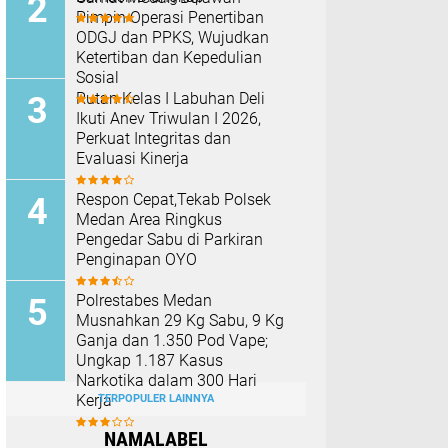
Pimpin Operasi Penertiban
ODGJ dan PPKS, Wujudkan
Ketertiban dan Kepedulian
Sosial
Rutan Kelas I Labuhan Deli
Ikuti Anev Triwulan I 2026,
Perkuat Integritas dan
Evaluasi Kinerja
Respon Cepat,Tekab Polsek
Medan Area Ringkus
Pengedar Sabu di Parkiran
Penginapan OYO
Polrestabes Medan
Musnahkan 29 Kg Sabu, 9 Kg
Ganja dan 1.350 Pod Vape;
Ungkap 1.187 Kasus
Narkotika dalam 300 Hari
Kerja
TERPOPULER LAINNYA
NAMALABEL