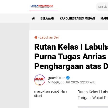
BELAWAN
KAPOLRESTABES MEDAN
MAD
Rutan Kelas I Labuhan Deli Lepas Pegawai Purna Tugas Anrias Lembab Tarigan, Wujud Penghargaan atas Dedikasi dan Pengabdian
›
Labuhan Deli
Rutan Kelas I Labuh
Purna Tugas Anrias
Penghargaan atas D
Redaktur
Minggu, 05 Juli 2026, 22:30 WIB
masukkan script iklan
Rutan Kelas I La
disini
Tarigan, Wujud P