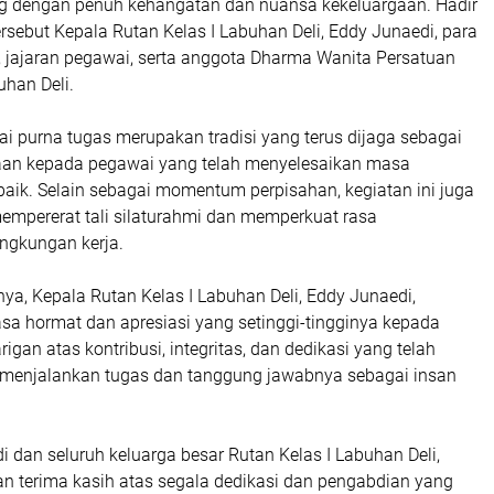
g dengan penuh kehangatan dan nuansa kekeluargaan. Hadir
rsebut Kepala Rutan Kelas I Labuhan Deli, Eddy Junaedi, para
l, jajaran pegawai, serta anggota Dharma Wanita Persatuan
uhan Deli.
i purna tugas merupakan tradisi yang terus dijaga sebagai
aan kepada pegawai yang telah menyelesaikan masa
baik. Selain sebagai momentum perpisahan, kegiatan ini juga
empererat tali silaturahmi dan memperkuat rasa
ingkungan kerja.
a, Kepala Rutan Kelas I Labuhan Deli, Eddy Junaedi,
a hormat dan apresiasi yang setinggi-tingginya kepada
igan atas kontribusi, integritas, dan dedikasi yang telah
 menjalankan tugas dan tanggung jawabnya sebagai insan
i dan seluruh keluarga besar Rutan Kelas I Labuhan Deli,
 terima kasih atas segala dedikasi dan pengabdian yang