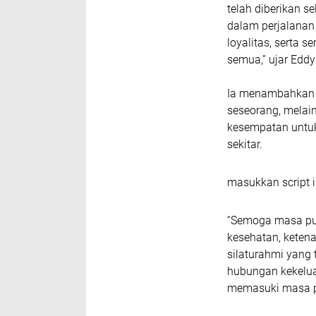
telah diberikan s
dalam perjalanan 
loyalitas, serta 
semua,” ujar Eddy
Ia menambahkan 
seseorang, melai
kesempatan untuk
sekitar.
masukkan script i
“Semoga masa pu
kesehatan, keten
silaturahmi yang t
hubungan kekelua
memasuki masa p