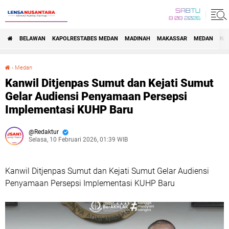
SABTU
8 08 2026
BELAWAN
KAPOLRESTABES MEDAN
MADINAH
MAKASSAR
MEDAN
NA
›
Medan
Kanwil Ditjenpas Sumut dan Kejati Sumut Gelar Audiensi Penyamaan Persepsi Implementasi KUHP Baru
Kanwil Ditjenpas Sumut dan Kejati Sumut
Gelar Audiensi Penyamaan Persepsi
Implementasi KUHP Baru
Redaktur
Selasa, 10 Februari 2026, 01:39 WIB
Kanwil Ditjenpas Sumut dan Kejati Sumut Gelar Audiensi
Penyamaan Persepsi Implementasi KUHP Baru